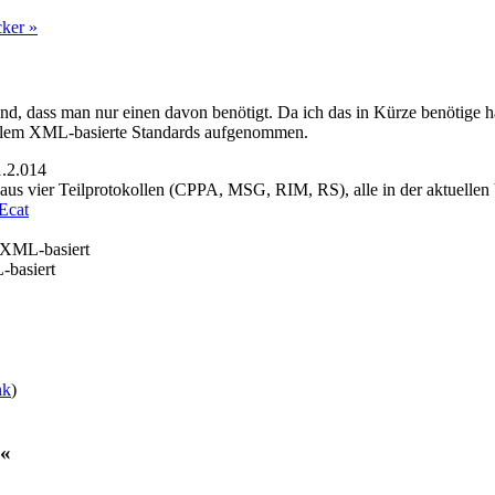
cker »
 sind, dass man nur einen davon benötigt. Da ich das in Kürze benötige
r allem XML-basierte Standards aufgenommen.
1.2.014
aus vier Teilprotokollen (CPPA, MSG, RIM, RS), alle in der aktuellen 
cat
 XML-basiert
-basiert
nk
)
s«