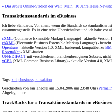
« Das größte Online-Stadion der Welt
|
Main
|
10 Jahre Heise Newsti
Transaktionsstandards im eBusiness
Ich liebe Standards. Vor allem, wenn die Standards so standardisiert
zusammengestellt. Es ist eine reine Übersichtsliste und ich habe vo
cXML
(Commerce Extensible Markup Language) - aktuelle Version 
ebXML
(Electronic Business Extensible Markup Language) - besteht 
Opentrans
- aktuelle Version 1.0, XML-basierend, kompatibel zu
BME
RosettaNet
- XML-basiert
UN/EDIFACT
mit verschiedenen branchenbezogenen Subsets, nicht
xCBL
(XML Common Business Library) - aktuelle Version 4.0, XML
Tags:
xml
ebusiness
transaktion
Geschrieben von Jan Theofel am 15.04.2006 um 23:48 Uhr (
Permali
Abgelegt unter
TrackBacks für »Transaktionsstandards im eBusines