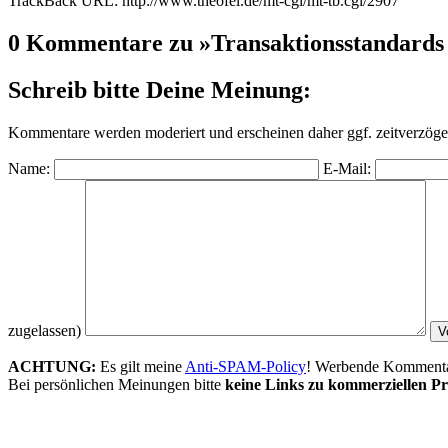
TrackBack URL: http://www.theofel.de/mt-cgi/mt-tb.cgi/2907
0 Kommentare zu »Transaktionsstandards 
Schreib bitte Deine Meinung:
Kommentare werden moderiert und erscheinen daher ggf. zeitverzöger
Name:
E-Mail:
zugelassen)
ACHTUNG:
Es gilt meine
Anti-SPAM-Policy
! Werbende Kommentare
Bei persönlichen Meinungen bitte
keine Links zu kommerziellen Pr