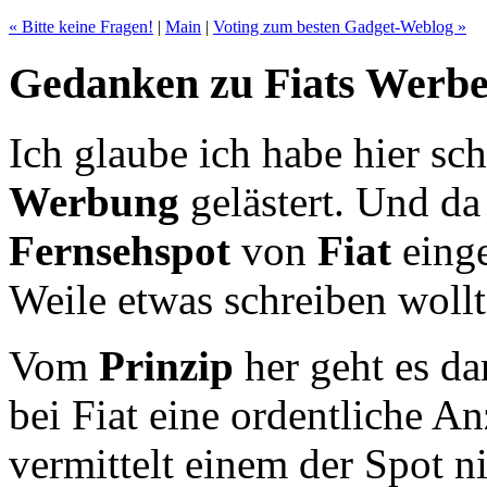
« Bitte keine Fragen!
|
Main
|
Voting zum besten Gadget-Weblog »
Gedanken zu Fiats Werbe
Ich glaube ich habe hier sc
Werbung
gelästert. Und da 
Fernsehspot
von
Fiat
einge
Weile etwas schreiben wollt
Vom
Prinzip
her geht es da
bei Fiat eine ordentliche 
vermittelt einem der Spot n