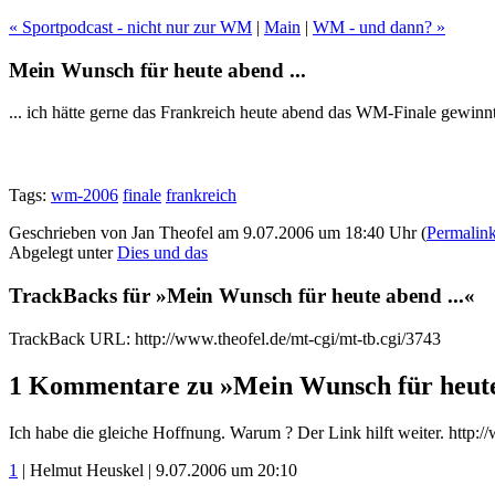
« Sportpodcast - nicht nur zur WM
|
Main
|
WM - und dann? »
Mein Wunsch für heute abend ...
... ich hätte gerne das Frankreich heute abend das WM-Finale gewinnt
Tags:
wm-2006
finale
frankreich
Geschrieben von Jan Theofel am 9.07.2006 um 18:40 Uhr (
Permalin
Abgelegt unter
Dies und das
TrackBacks für »Mein Wunsch für heute abend ...«
TrackBack URL: http://www.theofel.de/mt-cgi/mt-tb.cgi/3743
1 Kommentare zu »Mein Wunsch für heute 
Ich habe die gleiche Hoffnung. Warum ? Der Link hilft weiter. http:
1
| Helmut Heuskel | 9.07.2006 um 20:10