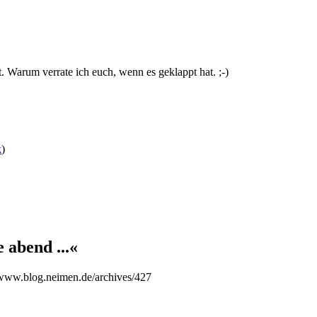
. Warum verrate ich euch, wenn es geklappt hat. ;-)
k
)
abend ...«
//www.blog.neimen.de/archives/427