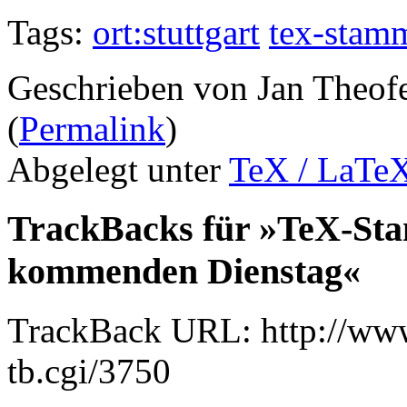
Tags:
ort:stuttgart
tex-stam
Geschrieben von Jan Theof
(
Permalink
)
Abgelegt unter
TeX / LaTe
TrackBacks für »TeX-Stam
kommenden Dienstag«
TrackBack URL: http://www
tb.cgi/3750