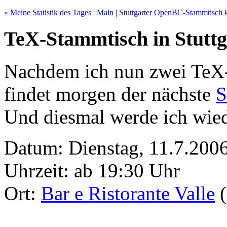
« Meine Statistik des Tages
|
Main
|
Stuttgarter OpenBC-Stammtisch
TeX-Stammtisch in Stutt
Nachdem ich nun zwei TeX-
findet morgen der nächste
S
Und diesmal werde ich wiede
Datum: Dienstag, 11.7.200
Uhrzeit: ab 19:30 Uhr
Ort:
Bar e Ristorante Valle
(