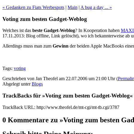
« Gedanken zu Fiats Werbespots
|
Main
|
A bug a day ... »
Voting zum besten Gadget-Weblog
Welches ist das
beste Gadget-Weblog
? In Kooperation haben
MAXIM
17.11.2013: Blog offline, Link gelöscht), wo ich bekannterweise ab un
Allerdings muss man zum
Gewinn
der beiden Apple MacBooks einen 
Tags:
voting
Geschrieben von Jan Theofel am 22.07.2006 um 21:00 Uhr (
Permali
Abgelegt unter
Blogs
TrackBacks für »Voting zum besten Gadget-Weblog«
TrackBack URL: http://www.theofel.de/mt-cgi/mt-tb.cgi/3787
0 Kommentare zu »Voting zum besten Ga
Schreib bitte Deine Meinung: