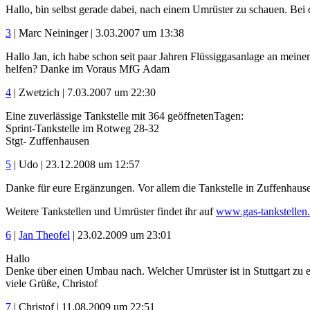
Hallo, bin selbst gerade dabei, nach einem Umrüster zu schauen. Be
3
| Marc Neininger | 3.03.2007 um 13:38
Hallo Jan, ich habe schon seit paar Jahren Flüssiggasanlage an mei
helfen? Danke im Voraus MfG Adam
4
| Zwetzich | 7.03.2007 um 22:30
Eine zuverlässige Tankstelle mit 364 geöffnetenTagen:
Sprint-Tankstelle im Rotweg 28-32
Stgt- Zuffenhausen
5
| Udo | 23.12.2008 um 12:57
Danke für eure Ergänzungen. Vor allem die Tankstelle in Zuffenhausen
Weitere Tankstellen und Umrüster findet ihr auf
www.gas-tankstellen
6
|
Jan Theofel
| 23.02.2009 um 23:01
Hallo
Denke über einen Umbau nach. Welcher Umrüster ist in Stuttgart zu
viele Grüße, Christof
7
| Christof | 11.08.2009 um 22:51