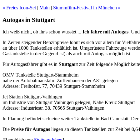
« Freies Icon-Set
|
Main
|
Stummfilm-Festival in München »
Autogas in Stuttgart
Ich weiß nicht, ob ihr's schon wusstet ...
Ich fahre mit Autogas
. Und
In Zeiten steigender Benzinpreise lohnt es sich vor allem für Vielfah
an über 1000 Tankstellen erhältlich ist. Umgerüstete Fahrzeuge werde
Gastankstelle in der Gegend ist) als auch mit Autogas möglich ist.
Für Autogasfahrer gibt es in
Stuttgart
zur Zeit folgende Möglichkeite
OMV Tankstelle Stuttgart-Stammheim
nahe der Autobahnausfahrt Zuffenhausen der A81 gelegen
Adresse: Freihofstr. 77, 70439 Stuttgart-Stammheim
Jet Station Stuttgart-Vaihingen
im Industrie von Stuttgart Vaihingen gelegen, Nähe Kreuz Stuttgart
Adresse: Industriestr. 38, 70565 Stuttgart-Vaihingen
In Planung befindet sich eine weiter Tankstelle in Bad Cannstatt. De
Die
Preise für Autogas
liegen an diesen Tankstellen zur Zeit bei 0,
[Republish von
Stuttgart leben
]