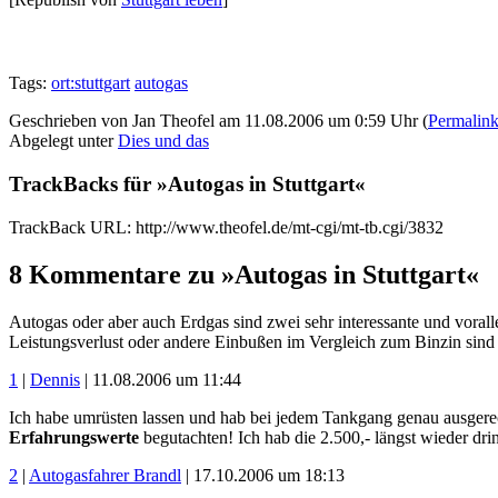
Tags:
ort:stuttgart
autogas
Geschrieben von Jan Theofel am 11.08.2006 um 0:59 Uhr (
Permalin
Abgelegt unter
Dies und das
TrackBacks für »Autogas in Stuttgart«
TrackBack URL: http://www.theofel.de/mt-cgi/mt-tb.cgi/3832
8 Kommentare zu »Autogas in Stuttgart«
Autogas oder aber auch Erdgas sind zwei sehr interessante und vora
Leistungsverlust oder andere Einbußen im Vergleich zum Binzin sind d
1
|
Dennis
| 11.08.2006 um 11:44
Ich habe umrüsten lassen und hab bei jedem Tankgang genau ausgerechn
Erfahrungswerte
begutachten! Ich hab die 2.500,- längst wieder drin
2
|
Autogasfahrer Brandl
| 17.10.2006 um 18:13