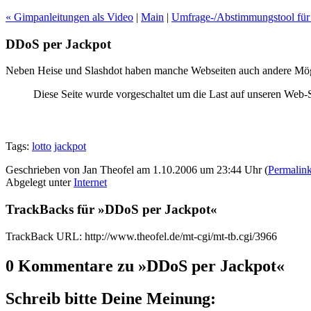
« Gimpanleitungen als Video
|
Main
|
Umfrage-/Abstimmungstool für
DDoS per Jackpot
Neben Heise und Slashdot haben manche Webseiten auch andere Mögli
Diese Seite wurde vorgeschaltet um die Last auf unseren Web-
Tags:
lotto
jackpot
Geschrieben von Jan Theofel am 1.10.2006 um 23:44 Uhr (
Permalin
Abgelegt unter
Internet
TrackBacks für »DDoS per Jackpot«
TrackBack URL: http://www.theofel.de/mt-cgi/mt-tb.cgi/3966
0 Kommentare zu »DDoS per Jackpot«
Schreib bitte Deine Meinung: