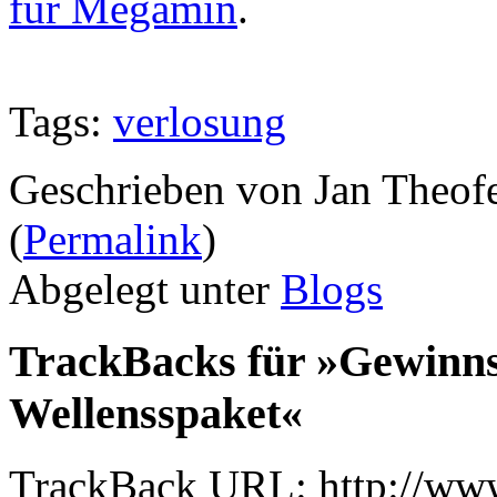
für Megamin
.
Tags:
verlosung
Geschrieben von Jan Theof
(
Permalink
)
Abgelegt unter
Blogs
TrackBacks für »Gewinnsp
Wellensspaket«
TrackBack URL: http://www