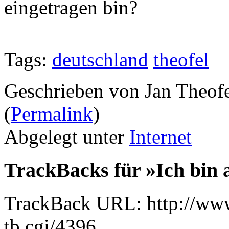
eingetragen bin?
Tags:
deutschland
theofel
Geschrieben von Jan Theof
(
Permalink
)
Abgelegt unter
Internet
TrackBacks für »Ich bin a
TrackBack URL: http://www
tb.cgi/4396