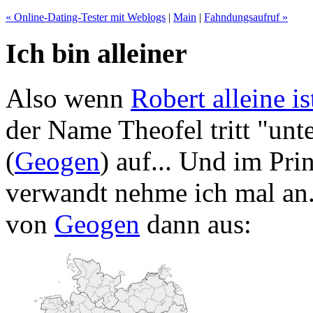
« Online-Dating-Tester mit Weblogs
|
Main
|
Fahndungsaufruf »
Ich bin alleiner
Also wenn
Robert alleine is
der Name Theofel tritt "unt
(
Geogen
) auf... Und im Pri
verwandt nehme ich mal an..
von
Geogen
dann aus: