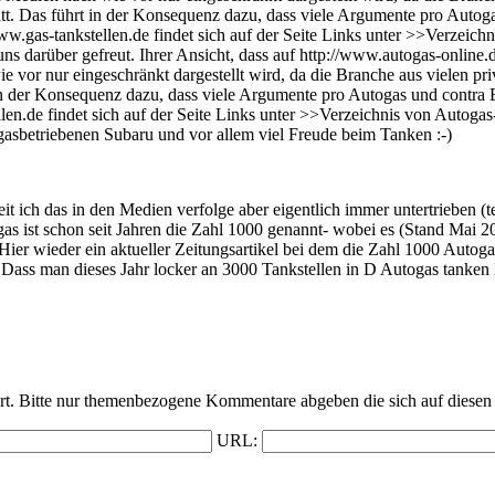
tatt. Das führt in der Konsequenz dazu, dass viele Argumente pro Auto
ww.gas-tankstellen.de findet sich auf der Seite Links unter >>Verzeic
 darüber gefreut. Ihrer Ansicht, dass auf http://www.autogas-online.
ie vor nur eingeschränkt dargestellt wird, da die Branche aus vielen p
rt in der Konsequenz dazu, dass viele Argumente pro Autogas und contr
len.de findet sich auf der Seite Links unter >>Verzeichnis von Autoga
gasbetriebenen Subaru und vor allem viel Freude beim Tanken :-)
it ich das in den Medien verfolge aber eigentlich immer untertrieben (
rdgas ist schon seit Jahren die Zahl 1000 genannt- wobei es (Stand Mai 
Hier wieder ein aktueller Zeitungsartikel bei dem die Zahl 1000 Autog
ass man dieses Jahr locker an 3000 Tankstellen in D Autogas tanken k
t. Bitte nur themenbezogene Kommentare abgeben die sich auf diesen 
URL: