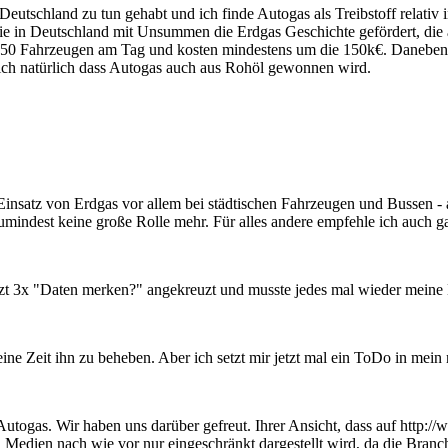
 Deutschland zu tun gehabt und ich finde Autogas als Treibstoff relativ 
 in Deutschland mit Unsummen die Erdgas Geschichte gefördert, die aber
 50 Fahrzeugen am Tag und kosten mindestens um die 150k€. Daneben ha
il ich natürlich dass Autogas auch aus Rohöl gewonnen wird.
Einsatz von Erdgas vor allem bei städtischen Fahrzeugen und Bussen -
umindest keine große Rolle mehr. Für alles andere empfehle ich auch g
jetzt 3x "Daten merken?" angekreuzt und musste jedes mal wieder meine
ne Zeit ihn zu beheben. Aber ich setzt mir jetzt mal ein ToDo in mein 
togas. Wir haben uns darüber gefreut. Ihrer Ansicht, dass auf http:/
en Medien nach wie vor nur eingeschränkt dargestellt wird, da die Branc