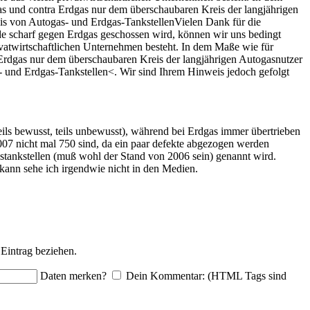
gas und contra Erdgas nur dem überschaubaren Kreis der langjährigen
hnis von Autogas- und Erdgas-TankstellenVielen Dank für die
de scharf gegen Erdgas geschossen wird, können wir uns bedingt
rivatwirtschaftlichen Unternehmen besteht. In dem Maße wie für
a Erdgas nur dem überschaubaren Kreis der langjährigen Autogasnutzer
s- und Erdgas-Tankstellen<. Wir sind Ihrem Hinweis jedoch gefolgt
teils bewusst, teils unbewusst), während bei Erdgas immer übertrieben
2007 nicht mal 750 sind, da ein paar defekte abgezogen werden
astankstellen (muß wohl der Stand von 2006 sein) genannt wird.
ann sehe ich irgendwie nicht in den Medien.
Eintrag beziehen.
Daten merken?
Dein Kommentar: (HTML Tags sind