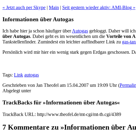
« Jetzt auch per Skype
|
Main
|
Seit gestern wieder aktiv: AMI-Blog »
Informationen über Autogas
Ich habe hier ja schon häufiger über
Autogas
gebloggt. Daher will ic
über Autogas
. Dabei geht es im wesentlichen um die
Vorteile von 
Tankstellenfinder. Zumindest ein leichter auffindbarer Link zu
gas-tan
Persönlich wird mir hier ein wenig stark gegen Erdgas geschossen. Das
Tags:
Link
autogas
Geschrieben von Jan Theofel am 15.04.2007 um 19:09 Uhr (
Permali
Abgelegt unter
TrackBacks für »Informationen über Autogas«
TrackBack URL: http://www.theofel.de/mt-cgi/mt-tb.cgi/4389
7 Kommentare zu »Informationen über Au