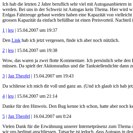
Ich hab die letzten 2 Jahre beruflich sehr viel mit Autogasanbietern in
werden. Bei uns in der Schweiz ist Autogas kein Thema. Hier wird wie
Erdgas Fahrzeuge gebaut werden haben eine Kapazität von vielleicht
grossen Kapazität da einfach befüllbar ist einen Preisvorteil. Nachte
1
|
leu
| 15.04.2007 um 19:37
Den
Link
hab ich jetzt vergessen, finde ich aber noch nützlich.
2
|
leu
| 15.04.2007 um 19:38
Wow, das waren ja zwei flotte Kommentare. Ich persönlich sehe den 
müssen. Da spielt der Aktionsradius und die Tankstellendichte dann z
3
|
Jan Theofel
| 15.04.2007 um 19:43
Da schliesse ich mich dir voll und ganz an. (Und ich glaub ich hab 
4
|
leu
| 15.04.2007 um 21:14
Danke für den Hinweis. Den Bug kenne ich schon, hatte aber noch kei
5
|
Jan Theofel
| 16.04.2007 um 0:24
Vielen Dank für die Erwähnung unserer Internetpräsenz zum Thema Au
wir uns bedingt anschliessen. Tatsache ist jedoch, dass Autogas in d