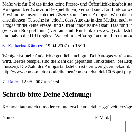
Maße wie für Erdgas findet keine Presse- und Öffentlichkeitsarbeit s
Autogasnutzer (wie zum Beispiel Ihnen) vertraut sind. Ein Link zu w
Erwähnung unserer Internetpräsenz zum Thema Autogas. Wir haben uns
anschliessen. Tatsache ist jedoch, dass Autogas in den Medien nach w
Erdgas findet keine Presse- und Öffentlichkeitsarbeit statt. Das füh
(wie zum Beispiel Ihnen) vertraut sind. Ein Link zu www.gas-tankstel
und haben die URI ergänzt. Weiterhin viel Vergnügen mit Ihrem auto
6
|
Katharina Kämper
| 19.04.2007 um 15:11
Weniger ist mehr finde ich eigentlich auch gut. Bei Autogas wird sowe
wird. Bestes beispiel sind die Zahl der geplanten Tankstellen- bei E
müssen). Die Zahl der Autogastankstellen ist den wenigsten bekannt. 
http://www.come-on.de/sonderthemen/come-on/handel/1005sprit.php D
7
|
Ralfo
| 12.05.2007 um 19:42
Schreib bitte Deine Meinung:
Kommentare werden moderiert und erscheinen daher ggf. zeitverzöger
Name:
E-Mail: