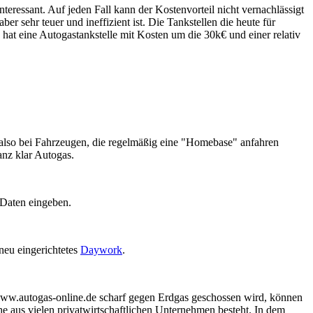
interessant. Auf jeden Fall kann der Kostenvorteil nicht vernachlässigt
 sehr teuer und ineffizient ist. Die Tankstellen die heute für
t eine Autogastankstelle mit Kosten um die 30k€ und einer relativ
 also bei Fahrzeugen, die regelmäßig eine "Homebase" anfahren
anz klar Autogas.
 Daten eingeben.
neu eingerichtetes
Daywork
.
/www.autogas-online.de scharf gegen Erdgas geschossen wird, können
he aus vielen privatwirtschaftlichen Unternehmen besteht. In dem