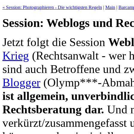
« Session: Photographieren - Die wichtigsten Regeln
|
Main
|
Barcamp
Session: Weblogs und Re
Jetzt folgt die Session
Webl
Krieg
(Rechtsanwalt - wer hä
sind auch Betroffene und 
Blogger
(Olymp***-Abmahn
ist allgemein, unverbindl
Rechtsberatung dar.
Und n
verkürzt/zusammengefasst u