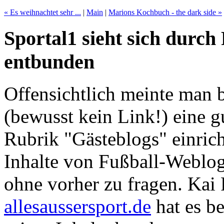
« Es weihnachtet sehr ...
|
Main
|
Marions Kochbuch - the dark side »
Sportal1 sieht sich durc
entbunden
Offensichtlich meinte man 
(bewusst kein Link!) eine g
Rubrik "Gästeblogs" einric
Inhalte von Fußball-Weblogs
ohne vorher zu fragen. Ka
allesaussersport.de
hat es b