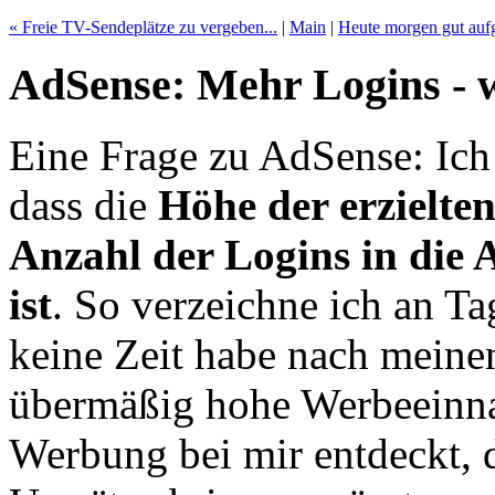
« Freie TV-Sendeplätze zu vergeben...
|
Main
|
Heute morgen gut auf
AdSense: Mehr Logins -
Eine Frage zu AdSense: Ic
dass die
Höhe der erzielt
Anzahl der Logins in die
ist
. So verzeichne ich an Ta
keine Zeit habe nach meine
übermäßig hohe Werbeeinn
Werbung bei mir entdeckt, 