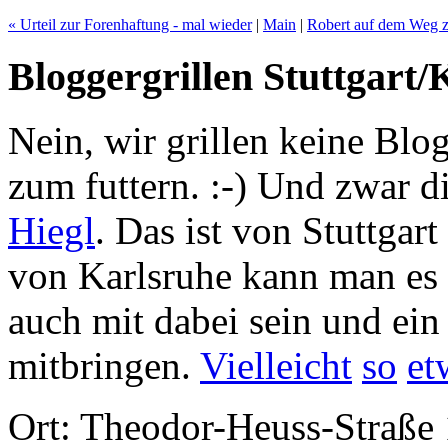
« Urteil zur Forenhaftung - mal wieder
|
Main
|
Robert auf dem Weg 
Bloggergrillen Stuttgart/
Nein, wir grillen keine Blog
zum futtern. :-) Und zwar 
Hiegl
. Das ist von Stuttgar
von Karlsruhe kann man es 
auch mit dabei sein und ein
mitbringen.
Vielleicht
so
et
Ort: Theodor-Heuss-Straße 