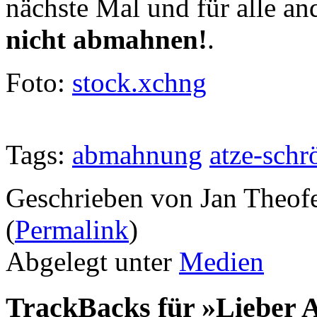
nächste Mal und für alle an
nicht abmahnen!
.
Foto:
stock.xchng
Tags:
abmahnung
atze-schr
Geschrieben von Jan Theof
(
Permalink
)
Abgelegt unter
Medien
TrackBacks für »Lieber A