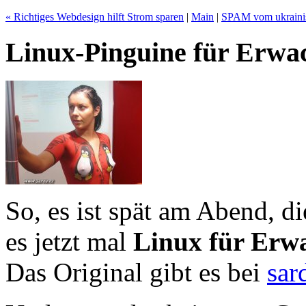
« Richtiges Webdesign hilft Strom sparen
|
Main
|
SPAM vom ukrainis
Linux-Pinguine für Erwa
So, es ist spät am Abend, di
es jetzt mal
Linux für Erw
Das Original gibt es bei
sar