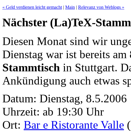
« Geld verdienen leicht gemacht
|
Main
|
Relevanz von Weblogs »
Nächster (La)TeX-Stammti
Diesen Monat sind wir unge
Dienstag war ist bereits am 
Stammtisch
in Stuttgart. 
Ankündigung auch etwas spä
Datum: Dienstag, 8.5.2006
Uhrzeit: ab 19:30 Uhr
Ort:
Bar e Ristorante Valle
(