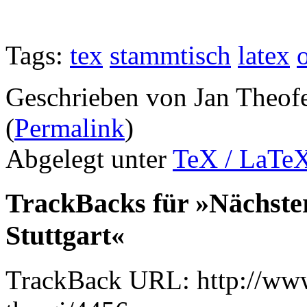
Tags:
tex
stammtisch
latex
o
Geschrieben von Jan Theof
(
Permalink
)
Abgelegt unter
TeX / LaTe
TrackBacks für »Nächste
Stuttgart«
TrackBack URL: http://www