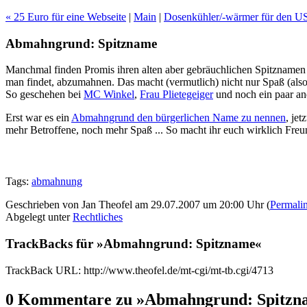
« 25 Euro für eine Webseite
|
Main
|
Dosenkühler/-wärmer für den U
Abmahngrund: Spitzname
Manchmal finden Promis ihren alten aber gebräuchlichen Spitznamen g
man findet, abzumahnen. Das macht (vermutlich) nicht nur Spaß (a
So geschehen bei
MC Winkel
,
Frau Plietegeiger
und noch ein paar an
Erst war es ein
Abmahngrund den bürgerlichen Name zu nennen
, je
mehr Betroffene, noch mehr Spaß ... So macht ihr euch wirklich Freun
Tags:
abmahnung
Geschrieben von Jan Theofel am 29.07.2007 um 20:00 Uhr (
Permali
Abgelegt unter
Rechtliches
TrackBacks für »Abmahngrund: Spitzname«
TrackBack URL: http://www.theofel.de/mt-cgi/mt-tb.cgi/4713
0 Kommentare zu »Abmahngrund: Spitzn