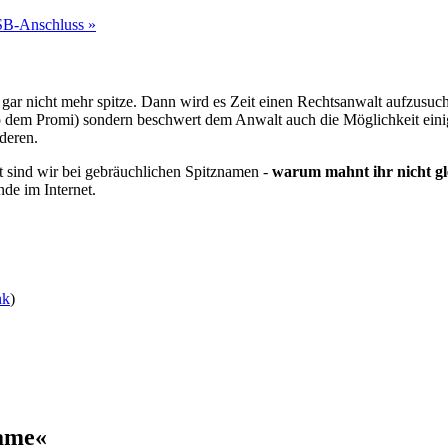
SB-Anschluss »
ar nicht mehr spitze. Dann wird es Zeit einen Rechtsanwalt aufzusuche
lso dem Promi) sondern beschwert dem Anwalt auch die Möglichkeit ei
deren.
tzt sind wir bei gebräuchlichen Spitznamen -
warum mahnt ihr nicht g
de im Internet.
nk
)
ame«