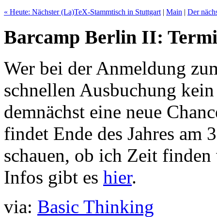
« Heute: Nächster (La)TeX-Stammtisch in Stuttgart
|
Main
|
Der näch
Barcamp Berlin II: Term
Wer bei der Anmeldung zu
schnellen Ausbuchung kein
demnächst eine neue Chanc
findet Ende des Jahres am 
schauen, ob ich Zeit finde
Infos gibt es
hier
.
via:
Basic Thinking