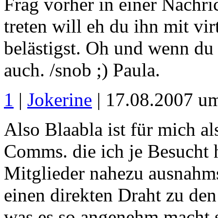
Frag vorher in einer Nachri
treten will eh du ihn mit vi
belästigst. Oh und wenn du 
auch. /snob ;) Paula.
1
|
Jokerine
| 17.08.2007 u
Also Blaabla ist für mich a
Comms. die ich je Besucht h
Mitglieder nahezu ausnahms
einen direkten Draht zu den
was es so angenehm macht si