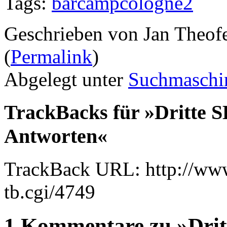
Tags:
barcampcologne2
Geschrieben von Jan Theof
(
Permalink
)
Abgelegt unter
Suchmaschi
TrackBacks für »Dritte 
Antworten«
TrackBack URL: http://www
tb.cgi/4749
1 Kommentare zu »Drit