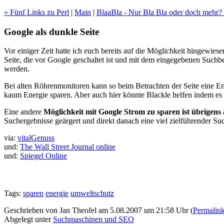
« Fünf Links zu Perl
|
Main
|
BlaaBla - Nur Bla Bla oder doch mehr?
Google als dunkle Seite
Vor einiger Zeit hatte ich euch bereits auf die Möglichkeit hingewie
Seite, die vor Google geschaltet ist und mit dem eingegebenen Suchbeg
werden.
Bei alten Röhrenmonitoren kann so beim Betrachten der Seite eine 
kaum Energie sparen. Aber auch hier könnte Blackle helfen indem es
Eine andere
Möglichkeit mit Google Strom zu sparen ist übrigen
Suchergebnisse geärgert und direkt danach eine viel zielführender 
via:
vitalGenuss
und:
The Wall Street Journal online
und:
Spiegel Online
Tags:
sparen
energie
umweltschutz
Geschrieben von Jan Theofel am 5.08.2007 um 21:58 Uhr (
Permalin
Abgelegt unter
Suchmaschinen und SEO