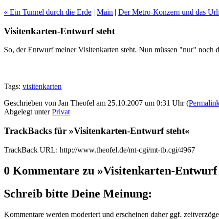
« Ein Tunnel durch die Erde
|
Main
|
Der Metro-Konzern und das Urh
Visitenkarten-Entwurf steht
So, der Entwurf meiner Visitenkarten steht. Nun müssen "nur" noch di
Tags:
visitenkarten
Geschrieben von Jan Theofel am 25.10.2007 um 0:31 Uhr (
Permalin
Abgelegt unter
Privat
TrackBacks für »Visitenkarten-Entwurf steht«
TrackBack URL: http://www.theofel.de/mt-cgi/mt-tb.cgi/4967
0 Kommentare zu »Visitenkarten-Entwurf 
Schreib bitte Deine Meinung:
Kommentare werden moderiert und erscheinen daher ggf. zeitverzöger