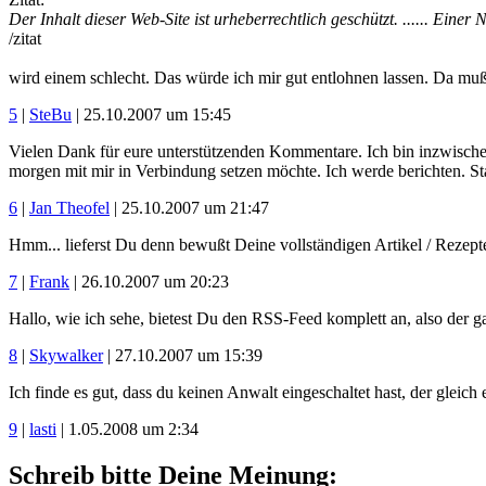
Der Inhalt dieser Web-Site ist urheberrechtlich geschützt. ...... Ein
/zitat
wird einem schlecht. Das würde ich mir gut entlohnen lassen. Da mu
5
|
SteBu
| 25.10.2007 um 15:45
Vielen Dank für eure unterstützenden Kommentare. Ich bin inzwisch
morgen mit mir in Verbindung setzen möchte. Ich werde berichten. St
6
|
Jan Theofel
| 25.10.2007 um 21:47
Hmm... lieferst Du denn bewußt Deine vollständigen Artikel / Rezept
7
|
Frank
| 26.10.2007 um 20:23
Hallo, wie ich sehe, bietest Du den RSS-Feed komplett an, also der 
8
|
Skywalker
| 27.10.2007 um 15:39
Ich finde es gut, dass du keinen Anwalt eingeschaltet hast, der glei
9
|
lasti
| 1.05.2008 um 2:34
Schreib bitte Deine Meinung: