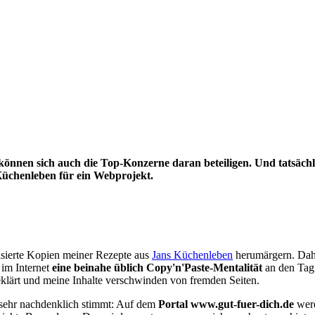
nnen sich auch die Top-Konzerne daran beteiligen. Und tatsächl
Küchenleben für ein Webprojekt.
risierte Kopien meiner Rezepte aus
Jans Küchenleben
herumärgern. Dahe
 im Internet
eine beinahe üblich Copy'n'Paste-Mentalität
an den Tag 
geklärt und meine Inhalte verschwinden von fremden Seiten.
 sehr nachdenklich stimmt: Auf dem
Portal www.gut-fuer-dich.de
werd