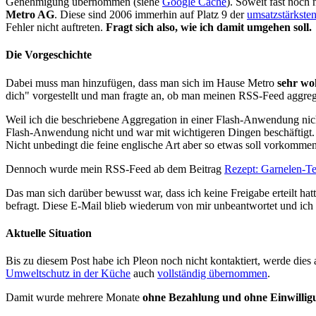
Genehmigung übernommen (siehe
Google Cache
). Soweit fast noch
Metro AG
. Diese sind 2006 immerhin auf Platz 9 der
umsatzstärkste
Fehler nicht auftreten.
Fragt sich also, wie ich damit umgehen soll.
Die Vorgeschichte
Dabei muss man hinzufügen, dass man sich im Hause Metro
sehr wo
dich" vorgestellt und man fragte an, ob man meinen RSS-Feed aggre
Weil ich die beschriebene Aggregation in einer Flash-Anwendung nic
Flash-Anwendung nicht und war mit wichtigeren Dingen beschäftigt
Nicht unbedingt die feine englische Art aber so etwas soll vorkommen
Dennoch wurde mein RSS-Feed ab dem Beitrag
Rezept: Garnelen-Ter
Das man sich darüber bewusst war, dass ich keine Freigabe erteilt hatt
befragt. Diese E-Mail blieb wiederum von mir unbeantwortet und ich
Aktuelle Situation
Bis zu diesem Post habe ich Pleon noch nicht kontaktiert, werde dies 
Umweltschutz in der Küche
auch
vollständig übernommen
.
Damit wurde mehrere Monate
ohne Bezahlung und ohne Einwillig