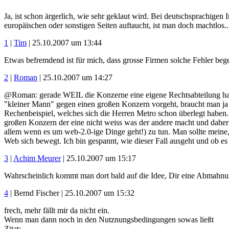
Ja, ist schon ärgerlich, wie sehr geklaut wird. Bei deutschsprachige
europäischen oder sonstigen Seiten auftaucht, ist man doch machtlos..
1
|
Tim
| 25.10.2007 um 13:44
Etwas befremdend ist für mich, dass grosse Firmen solche Fehler bege
2
|
Roman
| 25.10.2007 um 14:27
@Roman: gerade WEIL die Konzerne eine eigene Rechtsabteilung hab
"kleiner Mann" gegen einen großen Konzern vorgeht, braucht man ja 
Rechenbeispiel, welches sich die Herren Metro schon überlegt haben. 
großen Konzern der eine nicht weiss was der andere macht und daher 
allem wenn es um web-2.0-ige Dinge geht!) zu tun. Man sollte meine,
Web sich bewegt. Ich bin gespannt, wie dieser Fall ausgeht und ob es
3
|
Achim Meurer
| 25.10.2007 um 15:17
Wahrscheinlich kommt man dort bald auf die Idee, Dir eine Abmahnung
4
| Bernd Fischer | 25.10.2007 um 15:32
frech, mehr fällt mir da nicht ein.
Wenn man dann noch in den Nutznungsbedingungen sowas ließt
Zitat: