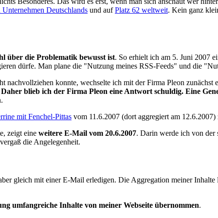
 nichts Besonderes. Das wird es erst, wenn man sich anschaut wer hinter
n Unternehmen Deutschlands
und auf
Platz 62 weltweit
. Kein ganz kle
hl über die Problematik bewusst ist
. So erhielt ich am 5. Juni 2007 
gieren dürfe. Man plane die "Nutzung meines RSS-Feeds" und die "Nut
ht nachvollziehen konnte, wechselte ich mit der Firma Pleon zunächst
.
Daher blieb ich der Firma Pleon eine Antwort schuldig. Eine Gen
.
rine mit Fenchel-Pittas
vom 11.6.2007 (dort aggregiert am 12.6.2007)
e, zeigt eine
weitere E-Mail vom 20.6.2007
. Darin werde ich von der
 vergaß die Angelegenheit.
aber gleich mit einer E-Mail erledigen. Die Aggregation meiner Inhalte
ung umfangreiche Inhalte von meiner Webseite übernommen
.