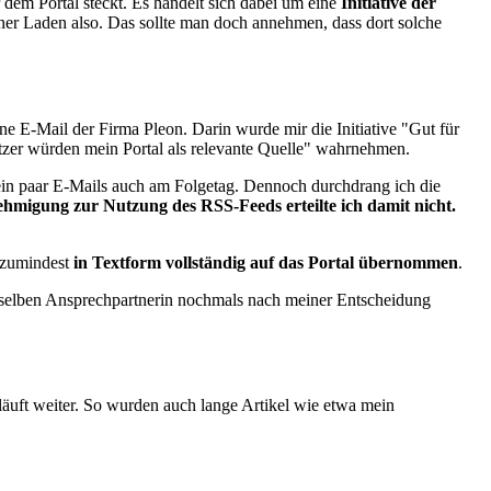
 dem Portal steckt. Es handelt sich dabei um eine
Initiative der
iner Laden also. Das sollte man doch annehmen, dass dort solche
eine E-Mail der Firma Pleon. Darin wurde mir die Initiative "Gut für
zer würden mein Portal als relevante Quelle" wahrnehmen.
 ein paar E-Mails auch am Folgetag. Dennoch durchdrang ich die
ehmigung zur Nutzung des RSS-Feeds erteilte ich damit nicht.
 zumindest
in Textform vollständig auf das Portal übernommen
.
 selben Ansprechpartnerin nochmals nach meiner Entscheidung
 läuft weiter. So wurden auch lange Artikel wie etwa mein