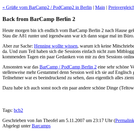
« Grüße vom BarCamp2 / PodCamp2 in Berlin
|
Main
|
Preisverglei
Back from BarCamp Berlin 2
Heute morgen bin ich endlich vom BarCamp Berlin 2 nach Hause geko
Stau die A81 runter und irgendwann war ich dann sogar mal im Büro.
Aber zur Sache:
Henning wollte wissen
, warum ich keine Mitschriebe
da. Und zum Teil haben sich die Sessions einfach nicht zum Mitblogg
kommenden Tagen ein paar Gedanken von mir zu den Sessions online
Ansonsten war das
BarCamp / PodCamp Berlin 2
eine sehr schöne Ve
stellenweise mehr Gestammel denn Session weil ich sie auf Englisch g
Teilnehmer war es beeindruckend zu sehen, dass eigentlich alles zieml
Dazu habe ich auch sonst noch ein paar andere schöne Dinge (Telto
Tags:
bcb2
Geschrieben von Jan Theofel am 5.11.2007 um 23:17 Uhr (
Permalin
Abgelegt unter
Barcamps