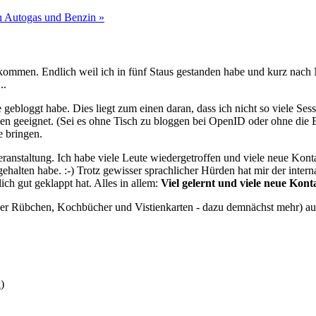
ch Autogas und Benzin »
mmen. Endlich weil ich in fünf Staus gestanden habe und kurz nach 
..
 gebloggt habe. Dies liegt zum einen daran, dass ich nicht so viele Se
en geeignet. (Sei es ohne Tisch zu bloggen bei OpenID oder ohne die Be
 bringen.
ranstaltung. Ich habe viele Leute wiedergetroffen und viele neue Konta
ehalten habe. :-) Trotz gewisser sprachlicher Hürden hat mir der inter
ich gut geklappt hat. Alles in allem:
Viel gelernt und viele neue Kont
wer Rübchen, Kochbücher und Vistienkarten - dazu demnächst mehr) au
k
)