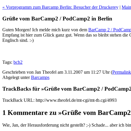
« Vorprogramm zum Barcamp Berlin: Besucher der Druckerey
|
Mai
Grüße vom BarCamp2 / PodCamp2 in Berlin
Guten Morgen! Ich melde mich kurz von dem
BarCamp 2 / PodCamp 
Empfang ist hier zum Glück ganz gut. Wenn das so bleibt stehen die 
Englisch sind. :-)
Tags:
bcb2
Geschrieben von Jan Theofel am 3.11.2007 um 11:27 Uhr (
Permalink
Abgelegt unter
Barcamps
TrackBacks für »Grüße vom BarCamp2 / PodCamp2 
TrackBack URL: http://www.theofel.de/mt-cgi/mt-tb.cgi/4993
1 Kommentare zu »Grüße vom BarCamp2 
Wie, Jan, der Herausforderung nicht gestellt? ;-) Schade... aber ich bin