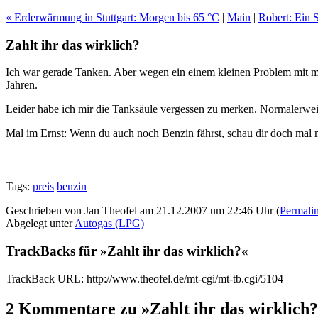
« Erderwärmung in Stuttgart: Morgen bis 65 °C
|
Main
|
Robert: Ein 
Zahlt ihr das wirklich?
Ich war gerade Tanken. Aber wegen ein einem kleinen Problem mit me
Jahren.
Leider habe ich mir die Tanksäule vergessen zu merken. Normalerweise 
Mal im Ernst: Wenn du auch noch Benzin fährst, schau dir doch mal
Tags:
preis
benzin
Geschrieben von Jan Theofel am 21.12.2007 um 22:46 Uhr (
Permali
Abgelegt unter
Autogas (LPG)
TrackBacks für »Zahlt ihr das wirklich?«
TrackBack URL: http://www.theofel.de/mt-cgi/mt-tb.cgi/5104
2 Kommentare zu »Zahlt ihr das wirklich