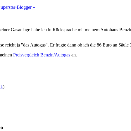
Superstar-Blogger »
iner Gasanlage habe ich in Rücksprache mit meinem Autohaus Benzin ge
reicht ja "das Autogas". Er fragte dann ob ich die 86 Euro an Säule 3 
 meinen
Preisvergleich Benzin/Autogas
an.
nk
)
?«