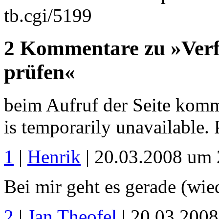
tb.cgi/5199
2 Kommentare zu »Verf
prüfen«
beim Aufruf der Seite komm
is temporarily unavailable. P
1
|
Henrik
| 20.03.2008 um 
Bei mir geht es gerade (wie
2
|
Jan Theofel
| 20.03.200