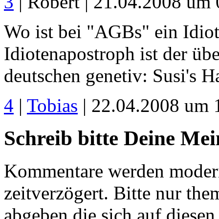
3
| Robert | 21.04.2008 um 
Wo ist bei "AGBs" ein Idio
Idiotenapostroph ist der üb
deutschen genetiv: Susi's H
4
|
Tobias
| 22.04.2008 um 
Schreib bitte Deine Me
Kommentare werden moderie
zeitverzögert. Bitte nur 
abgeben die sich auf diesen