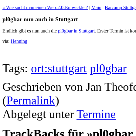
« Wie sucht man einen Web-2.0-Entwickler?
|
Main
|
Barcamp Stuttga
pl0gbar nun auch in Stuttgart
Endlich gibt es nun auch die
pl0gbar in Stuttgart
. Erster Termin ist k
via:
Henning
Tags:
ort:stuttgart
pl0gbar
Geschrieben von Jan Theof
(
Permalink
)
Abgelegt unter
Termine
TrackBacks für »pl0gbar 