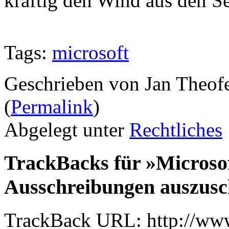
kräftig den Wind aus den S
Tags:
microsoft
Geschrieben von Jan Theof
(
Permalink
)
Abgelegt unter
Rechtliches
TrackBacks für »Microsof
Ausschreibungen auszusc
TrackBack URL: http://www