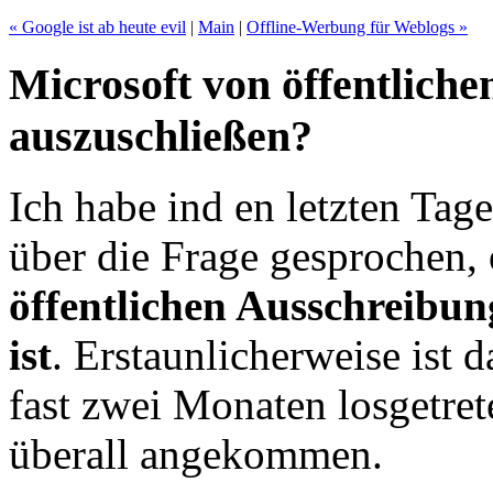
« Google ist ab heute evil
|
Main
|
Offline-Werbung für Weblogs »
Microsoft von öffentlich
auszuschließen?
Ich habe ind en letzten Ta
über die Frage gesprochen,
öffentlichen Ausschreibun
ist
. Erstaunlicherweise ist 
fast zwei Monaten losgetre
überall angekommen.