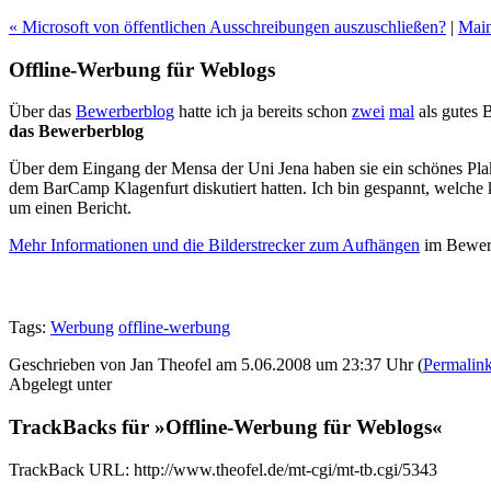
« Microsoft von öffentlichen Ausschreibungen auszuschließen?
|
Mai
Offline-Werbung für Weblogs
Über das
Bewerberblog
hatte ich ja bereits schon
zwei
mal
als gutes 
das Bewerberblog
Über dem Eingang der Mensa der Uni Jena haben sie ein schönes Plaka
dem BarCamp Klagenfurt diskutiert hatten. Ich bin gespannt, welche 
um einen Bericht.
Mehr Informationen und die Bilderstrecker zum Aufhängen
im Bewer
Tags:
Werbung
offline-werbung
Geschrieben von Jan Theofel am 5.06.2008 um 23:37 Uhr (
Permalin
Abgelegt unter
TrackBacks für »Offline-Werbung für Weblogs«
TrackBack URL: http://www.theofel.de/mt-cgi/mt-tb.cgi/5343