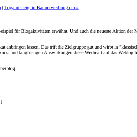
n
|
Trigami steigt in Bannerwerbung ein »
Beispiel für Blogaktivitäten erwähnt. Und auch die neueste Aktion der 
t anbringen lassen. Das trift die Zielgruppe gut und wirbt in "klassi
kurz- und langfristigen Auswirkungen diese Werbeart auf das Weblog h
berblog
k
)