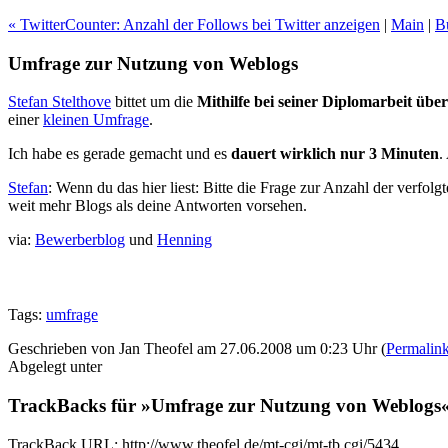
« TwitterCounter: Anzahl der Follows bei Twitter anzeigen
|
Main
|
B
Umfrage zur Nutzung von Weblogs
Stefan Stelthove
bittet um die
Mithilfe bei seiner Diplomarbeit ü
einer
kleinen Umfrage
.
Ich habe es gerade gemacht und es
dauert wirklich nur 3 Minuten
.
Stefan
: Wenn du das hier liest: Bitte die Frage zur Anzahl der verf
weit mehr Blogs als deine Antworten vorsehen.
via:
Bewerberblog
und
Henning
Tags:
umfrage
Geschrieben von Jan Theofel am 27.06.2008 um 0:23 Uhr (
Permalin
Abgelegt unter
TrackBacks für »Umfrage zur Nutzung von Weblogs
TrackBack URL: http://www.theofel.de/mt-cgi/mt-tb.cgi/5434