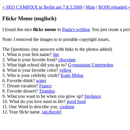
« SEO CAMPIXX in Berlin am 7.8.3.2009
|
Main
|
BOfH reloaded 
Flickr Meme (englisch)
I found this nice
flickr meme
in
Paula's weblog
. You just create a pi
Note: I removed the images to to possible copyright issues.
The Questions: (my answers with links to the photos added)
1. What is your first name?
Jan
2. What is your favorite food?
chocolate
3. What high school did you go to?
Gymnasium Unterrieden
4. What is your favorite color?
yellow
5. Who is your celebrity crush?
Katie Melua
6. Favorite drink?
water
7. Dream vacation?
France
8. Favorite dessert?
Tiramisu
9. What you want to be when you grow up?
freelance
10. What do you love most in life?
good food
11. One Word to describe you.
cooking
12. Your flickr name.
jan.theofel