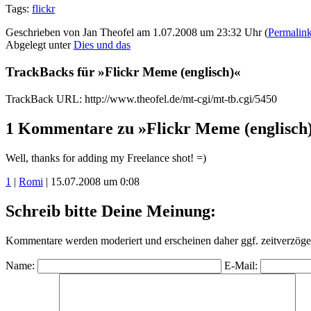
Tags:
flickr
Geschrieben von Jan Theofel am 1.07.2008 um 23:32 Uhr (
Permalin
Abgelegt unter
Dies und das
TrackBacks für »Flickr Meme (englisch)«
TrackBack URL: http://www.theofel.de/mt-cgi/mt-tb.cgi/5450
1 Kommentare zu »Flickr Meme (englisch
Well, thanks for adding my Freelance shot! =)
1
|
Romi
| 15.07.2008 um 0:08
Schreib bitte Deine Meinung:
Kommentare werden moderiert und erscheinen daher ggf. zeitverzöger
Name:
E-Mail: