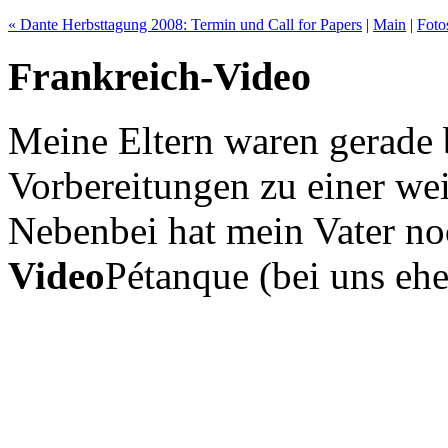
« Dante Herbsttagung 2008: Termin und Call for Papers
|
Main
|
Foto
Frankreich-Video
Meine Eltern waren gerade 
Vorbereitungen zu einer wei
Nebenbei hat mein Vater no
Video
Pétanque (bei uns ehe