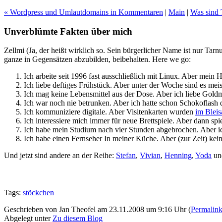
« Wordpress und Umlautdomains in Kommentaren
|
Main
|
Was sind 
Unverblümte Fakten über mich
Zellmi (Ja, der heißt wirklich so. Sein bürgerlicher Name ist nur Tarn
ganze in Gegensätzen abzubilden, beibehalten. Here we go:
Ich arbeite seit 1996 fast ausschließlich mit Linux. Aber mein
Ich liebe deftiges Frühstück. Aber unter der Woche sind es me
Ich mag keine Lebensmittel aus der Dose. Aber ich liebe Gold
Ich war noch nie betrunken. Aber ich hatte schon Schokoflash 
Ich kommuniziere digitale. Aber Visitenkarten wurden
im Bleis
Ich interessiere mich immer für neue Brettspiele. Aber dann spi
Ich habe mein Studium nach vier Stunden abgebrochen. Aber ic
Ich habe einen Fernseher In meiner Küche. Aber (zur Zeit) k
Und jetzt sind andere an der Reihe:
Stefan
,
Vivian
,
Henning
,
Yoda
u
Tags:
stöckchen
Geschrieben von Jan Theofel am 23.11.2008 um 9:16 Uhr (
Permalin
Abgelegt unter
Zu diesem Blog