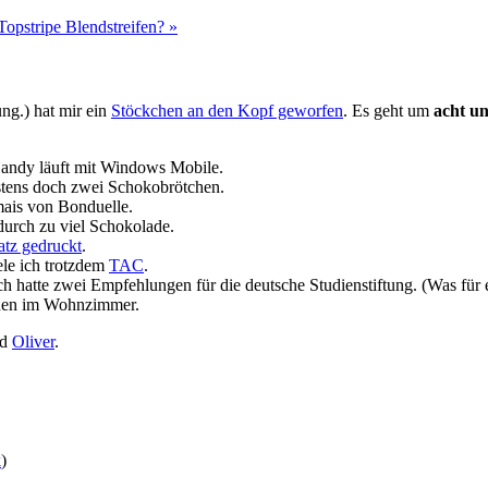
Topstripe Blendstreifen? »
ung.) hat mir ein
Stöckchen an den Kopf geworfen
. Es geht um
acht u
 Handy läuft mit Windows Mobile.
istens doch zwei Schokobrötchen.
mais von Bonduelle.
durch zu viel Schokolade.
atz gedruckt
.
ele ich trotzdem
TAC
.
h hatte zwei Empfehlungen für die deutsche Studienstiftung. (Was für
einen im Wohnzimmer.
nd
Oliver
.
k
)