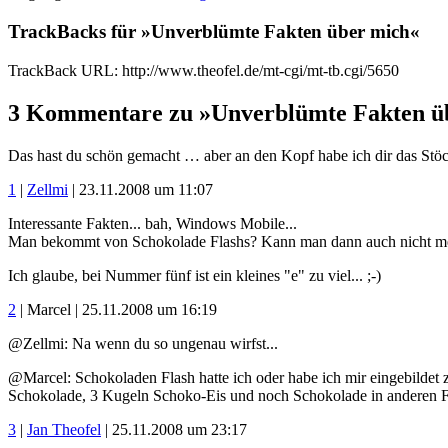
TrackBacks für »Unverblümte Fakten über mich«
TrackBack URL: http://www.theofel.de/mt-cgi/mt-tb.cgi/5650
3 Kommentare zu »Unverblümte Fakten ü
Das hast du schön gemacht … aber an den Kopf habe ich dir das Stöc
1
|
Zellmi
| 23.11.2008 um 11:07
Interessante Fakten... bah, Windows Mobile...
Man bekommt von Schokolade Flashs? Kann man dann auch nicht meh
Ich glaube, bei Nummer fünf ist ein kleines "e" zu viel... ;-)
2
| Marcel | 25.11.2008 um 16:19
@Zellmi: Na wenn du so ungenau wirfst...
@Marcel: Schokoladen Flash hatte ich oder habe ich mir eingebildet 
Schokolade, 3 Kugeln Schoko-Eis und noch Schokolade in anderen F
3
|
Jan Theofel
| 25.11.2008 um 23:17