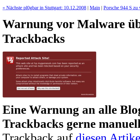
« Nächste pl0gbar in Stuttgart: 10.12.2008
|
Main
|
Porsche 944 S zu 
Warnung vor Malware ü
Trackbacks
Eine Warnung an alle Blo
Trackbacks gerne manuell
Trackback auf
diesen Artike