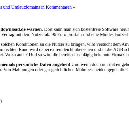
s und Umlautdomains in Kommentaren »
endownload.de warnen
. Dort kann man sich kostenfreie Software herunt
n Vertrag mit dem Nutzer ab. 96 Euro pro Jahr und eine Mindestlaufzeit
u solchen Konditionen an die Nutzer zu bringen, wird versucht dem A
 am rechten Rand wird dabei extrem leicht übersehen und in die AGB sc
et. Wozu auch? Und so wird die bereits einschlägig bekannte Firma Co
niemals persönliche Daten angeben!
Und wenn doch nur mit eingehen
. Von Mahnungen oder gar gerichtlichen Mahnbescheiden gegen die Opfe
k
)