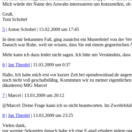
Mich würde der Name des Anwalts interessieren um festzustellen, ob 
Gruß,
Toni Schobel
5
| Anton Schobel | 15.02.2009 um 17:45
In dem mir bekannten Fall, ging zunächst ein Musterbrief von der Ve
Danach war Ruhe, weil sie wissen, dass Sie mit einem gegnerischen A
Mehr kann ich dazu leider nicht sagen. Ich bitte um Verständnis, dass
6
|
Jan Theofel
| 11.03.2009 um 0:37
Hallo, Ich habe mich erst vor kurzer Zeit bei opendownload.de angem
noch nicht voll geschaftsfähig. Kommmen wir zu meiner eigentlichen 
dikutieren) MfG Marcel
7
| Marcel | 13.03.2009 um 20:12
@Marcel: Deine Frage kann ich so nicht beantworten. Im Zweifelsfal
8
|
Jan Theofel
| 13.03.2009 um 23:25
Vielen dank,
nur wenige Sekunden danach habe ich eine E-mail erhalten indem open