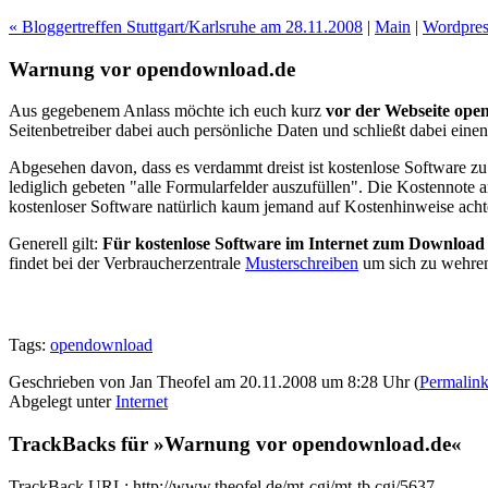
« Bloggertreffen Stuttgart/Karlsruhe am 28.11.2008
|
Main
|
Wordpres
Warnung vor opendownload.de
Aus gegebenem Anlass möchte ich euch kurz
vor der Webseite op
Seitenbetreiber dabei auch persönliche Daten und schließt dabei eine
Abgesehen davon, dass es verdammt dreist ist kostenlose Software z
lediglich gebeten "alle Formularfelder auszufüllen". Die Kostennote
kostenloser Software natürlich kaum jemand auf Kostenhinweise acht
Generell gilt:
Für kostenlose Software im Internet zum Download 
findet bei der Verbraucherzentrale
Musterschreiben
um sich zu wehren
Tags:
opendownload
Geschrieben von Jan Theofel am 20.11.2008 um 8:28 Uhr (
Permalin
Abgelegt unter
Internet
TrackBacks für »Warnung vor opendownload.de«
TrackBack URL: http://www.theofel.de/mt-cgi/mt-tb.cgi/5637