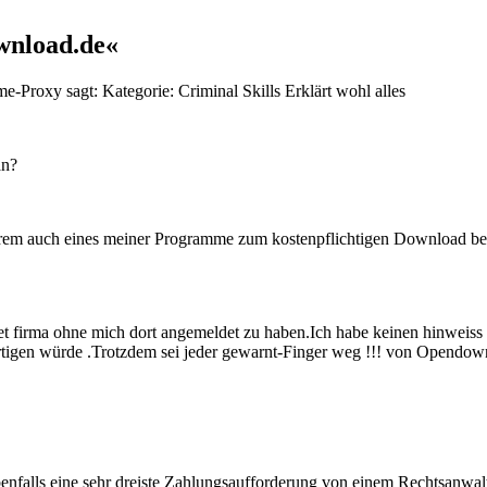
wnload.de«
rme-Proxy sagt: Kategorie: Criminal Skills Erklärt wohl alles
an?
anderem auch eines meiner Programme zum kostenpflichtigen Download b
 firma ohne mich dort angemeldet zu haben.Ich habe keinen hinweiss 
ertigen würde .Trotzdem sei jeder gewarnt-Finger weg !!! von Opendow
falls eine sehr dreiste Zahlungsaufforderung von einem Rechtsanwalt