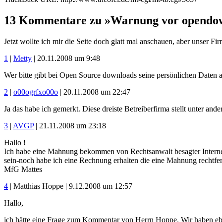
13 Kommentare zu »Warnung vor opendo
Jetzt wollte ich mir die Seite doch glatt mal anschauen, aber unser Fi
1
|
Metty
| 20.11.2008 um 9:48
Wer bitte gibt bei Open Source downloads seine persönlichen Daten 
2
|
o00ogrfxo00o
| 20.11.2008 um 22:47
Ja das habe ich gemerkt. Diese dreiste Betreiberfirma stellt unter 
3
|
AVGP
| 21.11.2008 um 23:18
Hallo !
Ich habe eine Mahnung bekommen von Rechtsanwalt besagter Internet
sein-noch habe ich eine Rechnung erhalten die eine Mahnung rechtf
MfG Mattes
4
| Matthias Hoppe | 9.12.2008 um 12:57
Hallo,
ich hätte eine Frage zum Kommentar von Herrn Hoppe. Wir haben eben