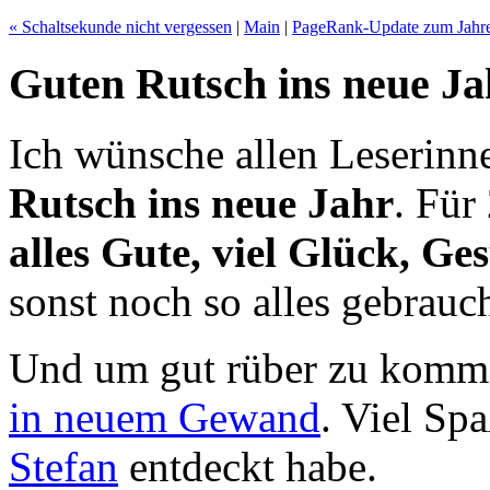
« Schaltsekunde nicht vergessen
|
Main
|
PageRank-Update zum Jahre
Guten Rutsch ins neue Ja
Ich wünsche allen Leserinn
Rutsch ins neue Jahr
. Für
alles Gute, viel Glück, Ge
sonst noch so alles gebrauch
Und um gut rüber zu komme
in neuem Gewand
. Viel Sp
Stefan
entdeckt habe.