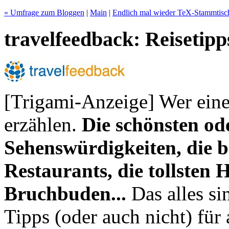
« Umfrage zum Bloggen
|
Main
|
Endlich mal wieder TeX-Stammtisch 
travelfeedback: Reisetipps
[Trigami-Anzeige] Wer eine 
erzählen.
Die schönsten od
Sehenswürdigkeiten, die b
Restaurants, die tollsten H
Bruchbuden...
Das alles si
Tipps (oder auch nicht) für