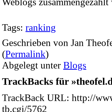
Weblogs zusammengezählt 
Tags:
ranking
Geschrieben von Jan Theof
(
Permalink
)
Abgelegt unter
Blogs
TrackBacks für »theofel.d
TrackBack URL: http://www
tb.cgi/5762