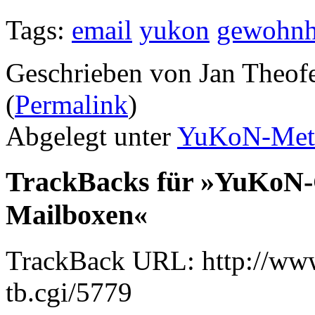
Tags:
email
yukon
gewohnh
Geschrieben von Jan Theof
(
Permalink
)
Abgelegt unter
YuKoN-Met
TrackBacks für »YuKoN-C
Mailboxen«
TrackBack URL: http://www
tb.cgi/5779