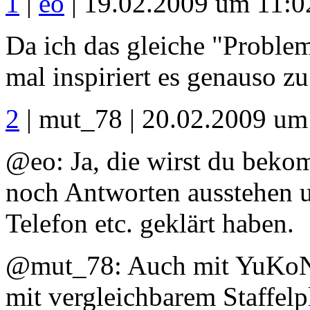
1
|
eo
| 19.02.2009 um 11:0
Da ich das gleiche "Problem
mal inspiriert es genauso z
2
| mut_78 | 20.02.2009 um
@eo: Ja, die wirst du bek
noch Antworten ausstehen u
Telefon etc. geklärt haben.
@mut_78: Auch mit YuKoN
mit vergleichbarem Staffelp