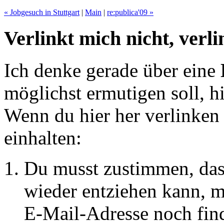
« Jobgesuch in Stuttgart
|
Main
|
re:publica'09 »
Verlinkt mich nicht, verli
Ich denke gerade über eine
möglichst ermutigen soll, hi
Wenn du hier her verlinken 
einhalten:
Du musst zustimmen, dass
wieder entziehen kann, mi
E-Mail-Adresse noch find