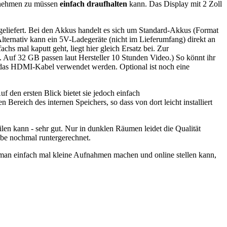
ornehmen zu müssen
einfach draufhalten
kann. Das Display mit 2 Zoll
geliefert. Bei den Akkus handelt es sich um Standard-Akkus (Format
ternativ kann ein 5V-Ladegeräte (nicht im Lieferumfang) direkt an
chs mal kaputt geht, liegt hier gleich Ersatz bei. Zur
 Auf 32 GB passen laut Hersteller 10 Stunden Video.) So könnt ihr
r das HDMI-Kabel verwendet werden. Optional ist noch eine
uf den ersten Blick bietet sie jedoch einfach
ereich des internen Speichers, so dass von dort leicht installiert
ilen kann - sehr gut. Nur in dunklen Räumen leidet die Qualität
ube nochmal runtergerechnet.
 man einfach mal kleine Aufnahmen machen und online stellen kann,