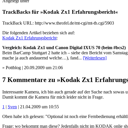
Abgelegt unter
TrackBacks für »Kodak Zx1 Erfahrungsbericht«
TrackBack URL: http://www.theofel.de/mt-cgi/mt-tb.cgi/5903
Die folgenden Artikel beziehen sich auf:
Kodak Zx1 Erfahrungsbericht
:
Vergleich: Kodak Zx1 und Canon Digital IXUS 70 (beim #bcs2)
Beim BarCamp Stuttgart 2 hatte ich – siehe den Bericht vom Samsta
mache ja auch andauernd welche…), fand...
[Weiterlesen]
» Pottblog | 20.09.2009 um 21:06
7 Kommentare zu »Kodak Zx1 Erfahrungs
Interessante Kamera, ich bin auch gerade auf der Suche nach sowas un
Damit kommt die Kamera für mich leider nicht in Frage.
1
|
Sven
| 21.04.2009 um 10:55
Oben habe ich gelesen: "Optional ist noch eine Fernbedienung erhältl
Frage: wo bekommt man diese? Jedenfalls nicht im KODAK onlie sh