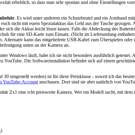
xität erheblich, so dass man sehr spontan und ohne Einstellungen v
Zubehör
. Es wird unter anderem ein Schutzbeutel und ein Armband mit
uch nicht mit euren Spezialakkus das Geld aus der Tasche gezogen. Al
 sich die Akkus leicht lösen lassen. Falls die Abdeckung des Batteriefa
ub für eine SD-Karte zum Einsatz. (Nicht im Lieferumfang enthalten.
en. Alternativ kann das mitgelieferte USB-Kabel zum Überspielen ode
ivbefestigung unten an der Kamera an.
unter Windows läuft, habe ich sie nicht besonders ausführlich getestet. A
ouTube. Die Softwareinstallation befindet sich auf einem geschützten B
30 umgestellt werden) ist für diese Preisklasse - soweit ich das beurte
m YouTube-Account
anschauen. Dort sind sie aber natürlich von YouT
Kodak Zx1 eine rcht preiswerte Kamera. Wer ein Modell sucht, mit dem
k
)