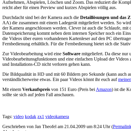
Aufnehmen, Abspielen, Löschen und Zoom. Das reduziert die Komple
reicht aber für einen Preview und kurzes Abspielen völlig aus.
Durchdacht sind bei der Kamera auch die
Detaillösungen und das 
AA) die zusammen mit einem Ladegerät mitgeliefert werden. So wird e
der Kamera angeschlossen werden. Clever ist auch die Schlaufe, mit der
Datenspeicherung kommt neben dem internen Speicher noch ein Einsch
die Videos über euren vorhandenen Kartenleser auf den PC übertrag
Fernbedienung erhältlich. Für die Fernbedienung bietet sich die Stat
Zur Videobearbeitung wird eine
Software
mitgeliefert. Da diese nur 
Videobearbeitunsgfunktionen und eine einfachen Upload der Videos zu Y
und Installations-CD nicht verloren gehen kann.
Die Bildqualität in HD und mit 60 Bildern pro Sekunde (kann auch auf 
verständlicherweise etwas. Ein paar Videos könnt ihr euch auf
meine
Mit einem
Verkaufspreis
von 151 Euro (Preis bei
Amazon
) ist die 
sollte sie sich auf jeden Fall anschauen.
Tags:
video
kodak
zx1
videokamera
Geschrieben von Jan Theofel am 21.04.2009 um 8:24 Uhr (
Permalin