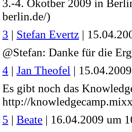
3.-4. Okotber 2009 in Berli
berlin.de/)
3
|
Stefan Evertz
| 15.04.20
@Stefan: Danke für die Erg
4
|
Jan Theofel
| 15.04.200
Es gibt noch das Knowled
http://knowledgecamp.mixx
5
|
Beate
| 16.04.2009 um 1