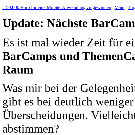
« 50.000 Euro für eine Mobile-Anwendung zu gewinnen
|
Main
|
Tri
Update: Nächste BarC
Es ist mal wieder Zeit für e
BarCamps und ThemenCam
Raum
Was mir bei der Gelegenheit 
gibt es bei deutlich wenige
Überscheidungen. Vielleich
abstimmen?