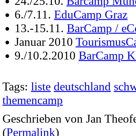
24./25.10.
Barcamp Mün
6./7.11.
EduCamp Graz
13.-15.11.
BarCamp / e
Januar 2010
TourismusC
9./10.2.2010
BarCamp Kl
Tags:
liste
deutschland
schw
themencamp
Geschrieben von Jan Theof
(
Permalink
)