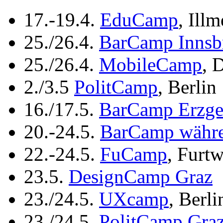
17.-19.4.
EduCamp
, Ill
25./26.4.
BarCamp Innsb
25./26.4.
MobileCamp
, 
2./3.5
PolitCamp
, Berlin
16./17.5.
BarCamp Erzge
20.-24.5.
BarCamp währe
22.-24.5.
FuCamp
, Furtw
23.5.
DesignCamp Graz
23./24.5.
UXcamp
, Berli
23./24.5.
PolitCamp Gra