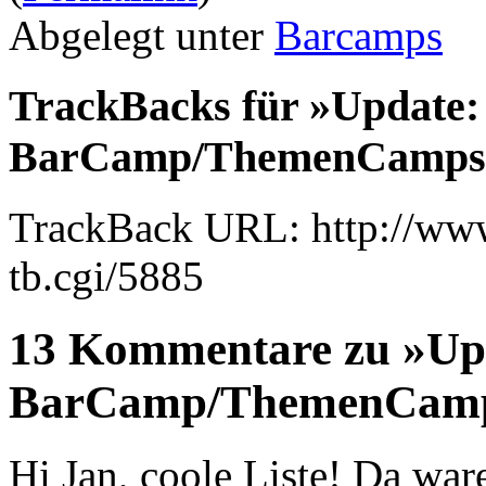
Abgelegt unter
Barcamps
TrackBacks für »Update:
BarCamp/ThemenCamps
TrackBack URL: http://www
tb.cgi/5885
13 Kommentare zu »Upd
BarCamp/ThemenCamp
Hi Jan, coole Liste! Da ware