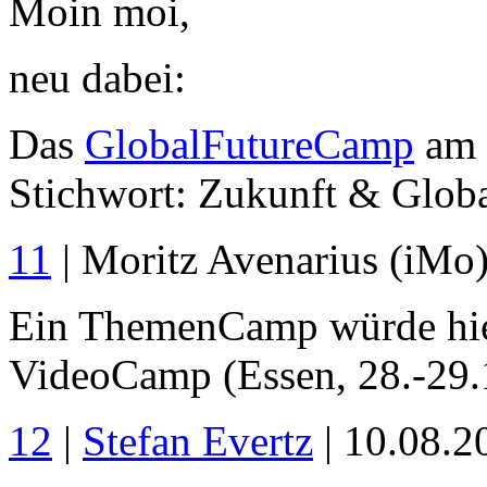
Moin moi,
neu dabei:
Das
GlobalFutureCamp
am 1
Stichwort: Zukunft & Globa
11
| Moritz Avenarius (iMo
Ein ThemenCamp würde hier 
VideoCamp (Essen, 28.-29.
12
|
Stefan Evertz
| 10.08.2