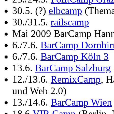
30.5. (?)
elbcamp
(Thema:
30./31.5.
railscamp
Mai 2009 BarCamp Hann
6./7.6.
BarCamp Dornbir
6./7.6.
BarCamp Köln 3
13.6.
BarCamp Salzburg
12./13.6.
RemixCamp
, H
und Web 2.0)
13./14.6.
BarCamp Wien
18.6.
VIR Camp
(Berlin, 