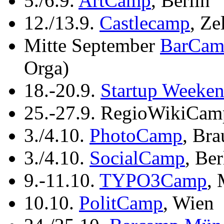
5./6.9.
ArtCamp
, Berlin
12./13.9.
Castlecamp
, Ze
Mitte September
BarCamp
Orga)
18.-20.9.
Startup Weeke
25.-27.9. RegioWikiCam
3./4.10.
PhotoCamp
, Br
3./4.10.
SocialCamp
, Be
9.-11.10.
TYPO3Camp
,
10.10.
PolitCamp
, Wien