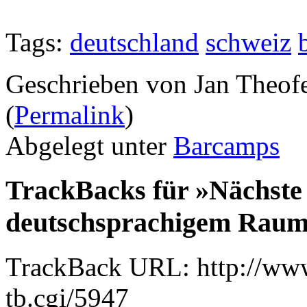
Tags:
deutschland
schweiz
Geschrieben von Jan Theof
(
Permalink
)
Abgelegt unter
Barcamps
TrackBacks für »Nächs
deutschsprachigem Rau
TrackBack URL: http://www
tb.cgi/5947