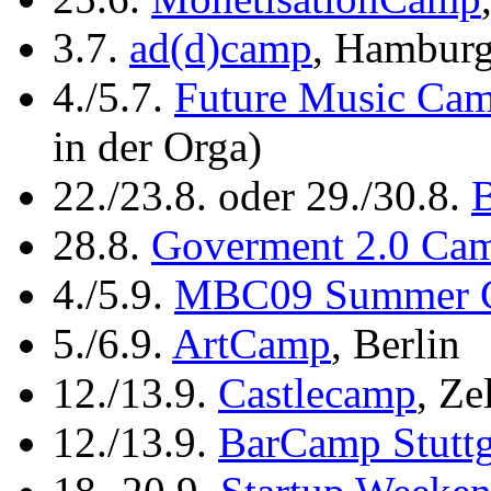
3.7.
ad(d)camp
, Hambur
4./5.7.
Future Music Ca
in der Orga)
22./23.8. oder 29./30.8.
28.8.
Goverment 2.0 Ca
4./5.9.
MBC09 Summer 
5./6.9.
ArtCamp
, Berlin
12./13.9.
Castlecamp
, Ze
12./13.9.
BarCamp Stuttg