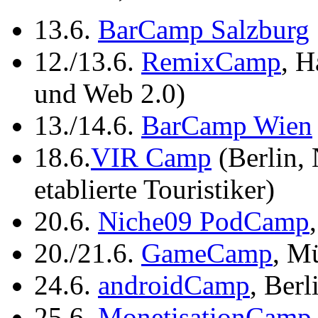
13.6.
BarCamp Salzburg
12./13.6.
RemixCamp
, H
und Web 2.0)
13./14.6.
BarCamp Wien
18.6.
VIR Camp
(Berlin, 
etablierte Touristiker)
20.6.
Niche09 PodCamp
20./21.6.
GameCamp
, M
24.6.
androidCamp
, Berl
25.6.
MonetisationCamp