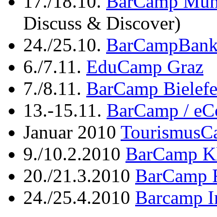
17./18.10.
BarCamp Mün
Discuss & Discover)
24./25.10.
BarCampBan
6./7.11.
EduCamp Graz
7./8.11.
BarCamp Bielefe
13.-15.11.
BarCamp / e
Januar 2010
TourismusC
9./10.2.2010
BarCamp Kl
20./21.3.2010
BarCamp 
24./25.4.2010
Barcamp I