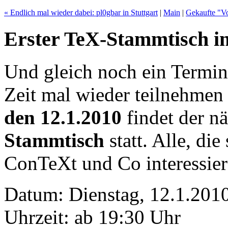
« Endlich mal wieder dabei: pl0gbar in Stuttgart
|
Main
|
Gekaufte "Vo
Erster TeX-Stammtisch in
Und gleich noch ein Termin
Zeit mal wieder teilnehm
den 12.1.2010
findet der n
Stammtisch
statt. Alle, di
ConTeXt und Co interessier
Datum: Dienstag, 12.1.201
Uhrzeit: ab 19:30 Uhr