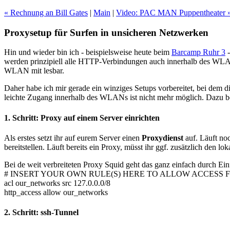
« Rechnung an Bill Gates
|
Main
|
Video: PAC MAN Puppentheater 
Proxysetup für Surfen in unsicheren Netzwerken
Hin und wieder bin ich - beispielsweise heute beim
Barcamp Ruhr 3
-
werden prinzipiell alle HTTP-Verbindungen auch innerhalb des WLANs
WLAN mit lesbar.
Daher habe ich mir gerade ein winziges Setups vorbereitet, bei dem d
leichte Zugang innerhalb des WLANs ist nicht mehr möglich. Dazu ben
1. Schritt: Proxy auf einem Server einrichten
Als erstes setzt ihr auf eurem Server einen
Proxydienst
auf. Läuft noch
bereitstellen. Läuft bereits ein Proxy, müsst ihr ggf. zusätzlich den lo
Bei de weit verbreiteten Proxy Squid geht das ganz einfach durch Ein
# INSERT YOUR OWN RULE(S) HERE TO ALLOW ACCESS 
acl our_networks src 127.0.0.0/8
http_access allow our_networks
2. Schritt: ssh-Tunnel