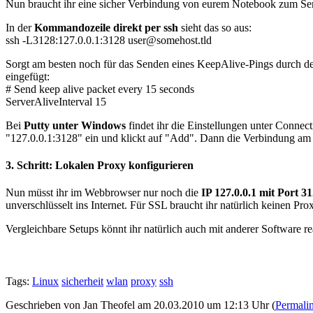
Nun braucht ihr eine sicher Verbindung von eurem Notebook zum Serve
In der
Kommandozeile direkt per ssh
sieht das so aus:
ssh -L3128:127.0.0.1:3128 user@somehost.tld
Sorgt am besten noch für das Senden eines KeepAlive-Pings durch den
eingefügt:
# Send keep alive packet every 15 seconds
ServerAliveInterval 15
Bei
Putty unter Windows
findet ihr die Einstellungen unter Connec
"127.0.0.1:3128" ein und klickt auf "Add". Dann die Verbindung am 
3. Schritt: Lokalen Proxy konfigurieren
Nun müsst ihr im Webbrowser nur noch die
IP 127.0.0.1 mit Port 3
unverschlüsselt ins Internet. Für SSL braucht ihr natürlich keinen Prox
Vergleichbare Setups könnt ihr natürlich auch mit anderer Software rea
Tags:
Linux
sicherheit
wlan
proxy
ssh
Geschrieben von Jan Theofel am 20.03.2010 um 12:13 Uhr (
Permali