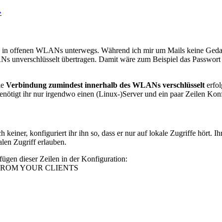
»
 in offenen WLANs unterwegs. Während ich mir um Mails keine Gedank
 unverschlüsselt übertragen. Damit wäre zum Beispiel das Passwort h
ie
Verbindung zumindest innerhalb des WLANs verschlüsselt
erfol
ötigt ihr nur irgendwo einen (Linux-)Server und ein paar Zeilen Konf
 keiner, konfiguriert ihr ihn so, dass er nur auf lokale Zugriffe hört. I
kalen Zugriff erlauben.
fügen dieser Zeilen in der Konfiguration:
FROM YOUR CLIENTS