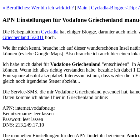
« Berufliches: Wer bin ich wirklich?
|
Main
|
Cycladia-Blogger-Trip: 
APN Einstellungen für Vodafone Griechenland manuel
Die Reiseplattform
Cycladia
hat einiger Blogge, darunter auch mich,
Griechenland 5/2011
hoch.
Wie ihr mich kennt, brauche ich auf dieser wunderschönen Insel natürl
können (es lebe Google Maps). Also brauche ich auch hier einen loka
Ich habe mich dabei für
Vodafone Griechenland
"entschieden". In A
können. Wenn ich alles richtig verstanden habe, bezahle ich dabei 1
Foursquare absolut akzeptabel. Interessant ist nur, dass weder die 
gleich noch irgendeine Steuer abzieht...
Die Service-SMS, die mir Vodafone Griechenland gesendet hat, kamen 
Daten komme ich aktuell hier in Griechenland online:
APN: internet.vodafone.gr
Benutzername: leer lassen
Passwort: leer lassen
DNS: 213.249.17.10
Die manuellen Einstellungen für den APN findet ihr bei einem
Andro