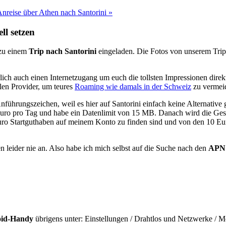
Anreise über Athen nach Santorini »
l setzen
 zu einem
Trip nach Santorini
eingeladen. Die Fotos von unserem Trip
ich auch einen Internetzugang um euch die tollsten Impressionen direkt 
len Provider, um teures
Roaming wie damals in der Schweiz
zu vermei
nführungszeichen, weil es hier auf Santorini einfach keine Alternative 
 Euro pro Tag und habe ein Datenlimit von 15 MB. Danach wird die Gesc
5 Euro Startguthaben auf meinem Konto zu finden sind und von den 10 E
leider nie an. Also habe ich mich selbst auf die Suche nach den
APN 
id-Handy
übrigens unter: Einstellungen / Drahtlos und Netzwerke /