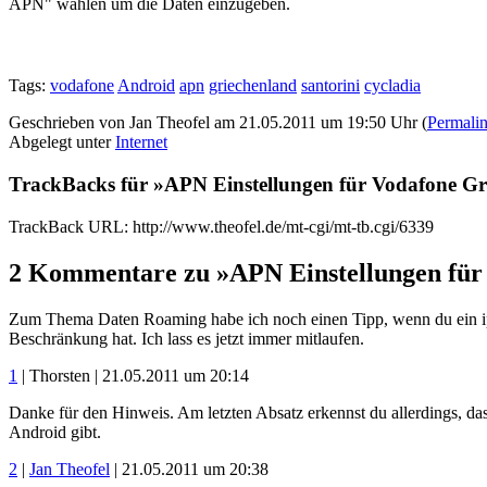
APN" wählen um die Daten einzugeben.
Tags:
vodafone
Android
apn
griechenland
santorini
cycladia
Geschrieben von Jan Theofel am 21.05.2011 um 19:50 Uhr (
Permali
Abgelegt unter
Internet
TrackBacks für »APN Einstellungen für Vodafone Gr
TrackBack URL: http://www.theofel.de/mt-cgi/mt-tb.cgi/6339
2 Kommentare zu »APN Einstellungen für 
Zum Thema Daten Roaming habe ich noch einen Tipp, wenn du ein iph
Beschränkung hat. Ich lass es jetzt immer mitlaufen.
1
| Thorsten | 21.05.2011 um 20:14
Danke für den Hinweis. Am letzten Absatz erkennst du allerdings, dass 
Android gibt.
2
|
Jan Theofel
| 21.05.2011 um 20:38