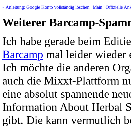
« Anleitung: Google Konto vollständig löschen
|
Main
|
Offizielle A
Weiterer Barcamp-Spamm
Ich habe gerade beim Editi
Barcamp
mal leider wieder
Ich möchte die anderen Org
auch die Mixxt-Plattform nu
eine absolut spannende neu
Information About Herbal 
gibt. Die kann vermutlich b