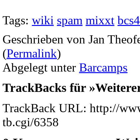
Tags:
wiki
spam
mixxt
bcs4
Geschrieben von Jan Theof
(
Permalink
)
Abgelegt unter
Barcamps
TrackBacks für »Weiter
TrackBack URL: http://www
tb.cgi/6358